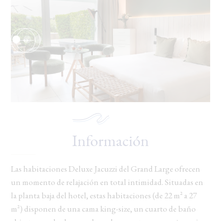
LU
MA
ME
JE
VE
SA
DI
27
28
29
30
31
1
2
7
9
3
4
5
6
8
435 €
485 €
10
11
12
13
14
15
16
630 €
560 €
560 €
419 €
419 €
419 €
435 €
17
18
19
20
21
22
23
435 €
500 €
435 €
414 €
435 €
435 €
423 €
Información
24
25
26
27
28
29
30
338 €
338 €
338 €
338 €
338 €
389 €
338 €
Las habitaciones Deluxe Jacuzzi del Grand Large ofrecen
un momento de relajación en total intimidad. Situadas en
31
1
2
3
4
5
6
338 €
la planta baja del hotel, estas habitaciones (de 22 m² a 27
m²) disponen de una cama king-size, un cuarto de baño
Indisponible
Prix le plus bas
Durée minimum de séjour