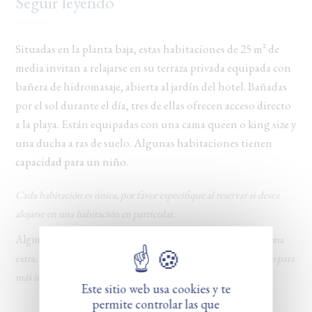
Seguir leyendo
Situadas en la planta baja, estas habitaciones de 25 m² de
media invitan a relajarse en su terraza privada equipada con
bañera de hidromasaje, abierta al jardín del hotel. Bañadas
por el sol durante el día, tres de ellas ofrecen acceso directo
a la playa. Están equipadas con una cama queen o king size y
una ducha a ras de suelo. Algunas habitaciones tienen
capacidad para un niño.
Cada habitación es única, por favor especifique al reservar si desea
alojarse en una habitación en particular.
‍Algunas
habitaciones de esta categoría pueden alojar a una persona
extra, a un precio de 30 €/noche, contacte con el establecimiento para
más información.
Este sitio web usa cookies y te
permite controlar las que