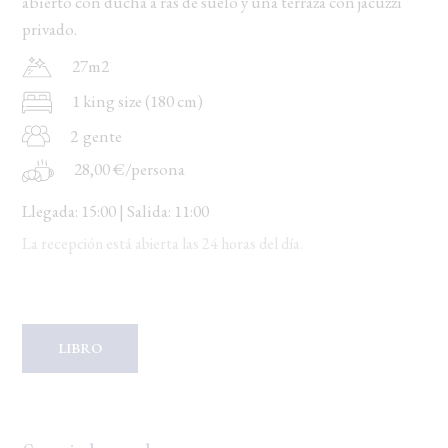
abierto con ducha a ras de suelo y una terraza con jacuzzi
Dernières disponibilités
privado.
27m2
Changer les dates
Continuer
1 king size (180 cm)
2
gente
28,00 €/persona
Llegada: 15:00 | Salida: 11:00
La recepción está abierta las 24 horas del día.
LIBRO