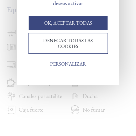
deseas activar
Equipamiento
OK, ACEPTAR TODAS
Aire acondicionado
Secador de pelo
DENEGAR TODAS LAS
COOKIES
Teléfono
Calefacción
TV de pantalla
PERSONALIZAR
Wifi gratuito
plana
Máquina Nespresso
Hervidor
Canales por satélite
Ducha
Caja fuerte
No fumar